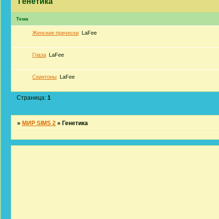
Генетика
Тема
Женские прически
LaFee
Глаза
LaFee
Скинтоны
LaFee
Страница:
1
»
МИР SIMS 2
»
Генетика