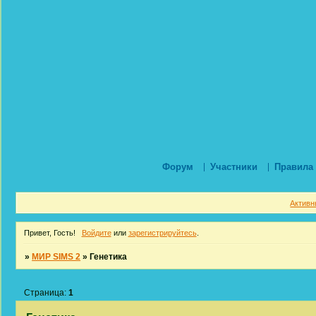
Форум
Участники
Правила
Активн
Привет, Гость!
Войдите
или
зарегистрируйтесь
.
»
МИР SIMS 2
»
Генетика
Страница:
1