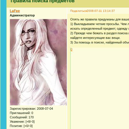
Правила поиска предметов
LaFee
Поделиться
2008-07-11 13:14:37
Администратор
Опять же правила придуманы для вашег
1) Выкладываем четкие просьбы. Чем 
искать определенный предмет, одежду и
2) Прежде чем бежать в раздел поиска
найдете интересующие вас вещи.
3) За помощь в поиске, найденный объе
0
Зарегистрирован
: 2008-07-04
Приглашений:
0
Сообщений:
170
Уважение:
[+8/-0]
Позитив:
[+0/-0]