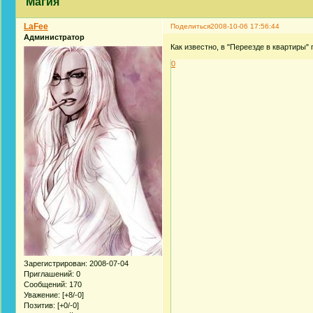
Магия
LaFee
Поделиться
2008-10-06 17:56:44
Администратор
Как известно, в "Переезде в квартиры"
0
Зарегистрирован
: 2008-07-04
Приглашений:
0
Сообщений:
170
Уважение:
[+8/-0]
Позитив:
[+0/-0]