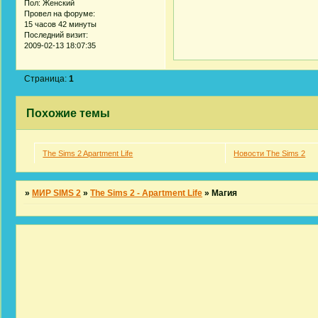
Пол:
Женский
Провел на форуме:
15 часов 42 минуты
Последний визит:
2009-02-13 18:07:35
Страница:
1
Похожие темы
The Sims 2 Apartment Life
Новости The Sims 2
»
МИР SIMS 2
»
The Sims 2 - Apartment Life
»
Магия