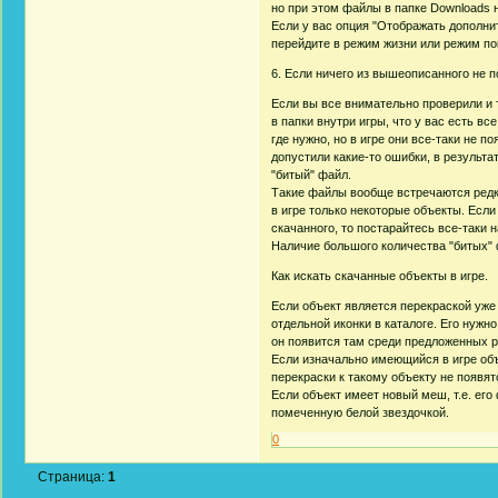
но при этом файлы в папке Downloads 
Если у вас опция "Отображать дополнит
перейдите в режим жизни или режим по
6. Если ничего из вышеописанного не 
Если вы все внимательно проверили и 
в папки внутри игры, что у вас есть вс
где нужно, но в игре они все-таки не 
допустили какие-то ошибки, в результа
"битый" файл.
Такие файлы вообще встречаются редк
в игре только некоторые объекты. Есл
скачанного, то постарайтесь все-таки 
Наличие большого количества "битых" 
Как искать скачанные объекты в игре.
Если объект является перекраской уже и
отдельной иконки в каталоге. Его нужно
он появится там среди предложенных р
Если изначально имеющийся в игре объ
перекраски к такому объекту не появятс
Если объект имеет новый меш, т.е. его
помеченную белой звездочкой.
0
Страница:
1