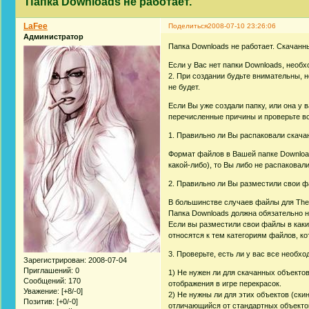
Папка Downloads не работает.
LaFee
Поделиться
2008-07-10 23:26:06
Администратор
Папка Downloads не работает. Скачанны
Если у Вас нет папки Downloads, необ
2. При создании будьте внимательны, н
не будет.
Если Вы уже создали папку, или она у 
перечисленные причины и проверьте вс
1. Правильно ли Вы распаковали скача
Формат файлов в Вашей папке Downloads
какой-либо), то Вы либо не распаковал
2. Правильно ли Вы разместили свои 
В большинстве случаев файлы для The
Папка Downloads должна обязательно на
Если вы разместили свои файлы в какие
относятся к тем категориям файлов, к
3. Проверьте, есть ли у вас все необх
Зарегистрирован
: 2008-07-04
Приглашений:
0
1) Не нужен ли для скачанных объектов
Сообщений:
170
отображения в игре перекрасок.
Уважение:
[+8/-0]
2) Не нужны ли для этих объектов (ски
Позитив:
[+0/-0]
отличающийся от стандартных объектов 