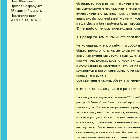
Пол:
Женский
объекта, который вы хотите скачать ес
Провел на форуме:
вы смело можете его скачивать; если н
15 часов 42 минуты
нужно скачать отдельно. Просто перей
Последний визит:
написано do not need mesh – значит мэ
2009-02-13 18:07:35
мэша Maxis и без проблем будет отобра
3) Не требуют ли скачанные файлы обяз
4. Проверьте, там ли вы ищете свои п
Четко определите для себя, что собой 
общественного лота, является ли он п
или с измененными свойствами. Если эт
(косметики, аксессуаров) относится. Е
можно узнать из картинок и текстов на
конкретной игровой категории, то на са
следует его искать.
Все скачанные скины, объекты отмечены
5. Не отключена ли у вас в игре опция
Эта опция находится в разделе "Опции"
раздел "Опции" или “настройки” при п
клавиатуре, Затем в открывшемся разд
углу в виде двух шестеренок), нажать
(смотри рисунок ниже). По умолчанию о
отключена, то никакие скачанные предм
находиться. Состояние этой опции нужн
скачанного, но вы при этом абсолютно 
То же самое относится к случаю, когда