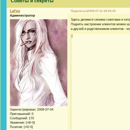
Советы и секреты
LaFee
Поделиться
2008-07-11 09:45:46
Администратор
Здесь делимся своими советами и хит
Поднять настроение клиентов можно ш
а друзей и родственников-клиентов - и
0
Зарегистрирован
: 2008-07-04
Приглашений:
0
Сообщений:
170
Уважение:
[+8/-0]
Позитив:
[+0/-0]