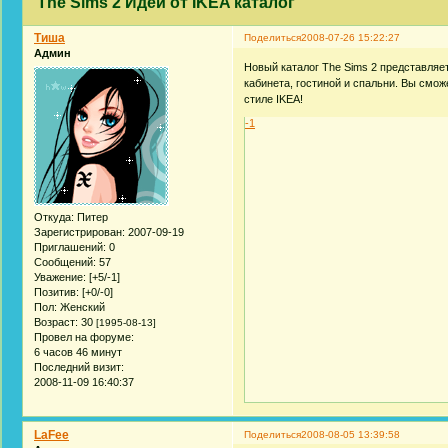
The Sims 2 Идеи от IKEA каталог
Тиша
Поделиться
2008-07-26 15:22:27
Админ
Новый каталог The Sims 2 представля
кабинета, гостиной и спальни. Вы смо
стиле IKEA!
-1
Откуда:
Питер
Зарегистрирован
: 2007-09-19
Приглашений:
0
Сообщений:
57
Уважение:
[+5/-1]
Позитив:
[+0/-0]
Пол:
Женский
Возраст:
30
[1995-08-13]
Провел на форуме:
6 часов 46 минут
Последний визит:
2008-11-09 16:40:37
LaFee
Поделиться
2008-08-05 13:39:58