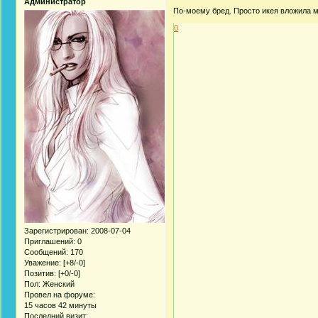
Администратор
По-моему бред. Просто икея вложила м
0
Зарегистрирован
: 2008-07-04
Приглашений:
0
Сообщений:
170
Уважение:
[+8/-0]
Позитив:
[+0/-0]
Пол:
Женский
Провел на форуме:
15 часов 42 минуты
Последний визит: