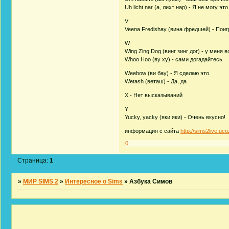
Uh licht nar (а, лихт нар) - Я не могу эт
V
Veena Fredishay (вина фредшей) - Пои
W
Wing Zing Dog (винг зинг дог) - у меня в
Whoo Hoo (ву ху) - сами догадайтесь
Weebow (ви бау) - Я сделаю это.
Wetash (веташ) - Да, да
X - Нет высказываний
Y
Yucky, yacky (яки яки) - Очень вкусно!
информация с сайта
http://sims2live.uco
0
Страница:
1
»
МИР SIMS 2
»
Интересное о Sims
»
Азбука Симов