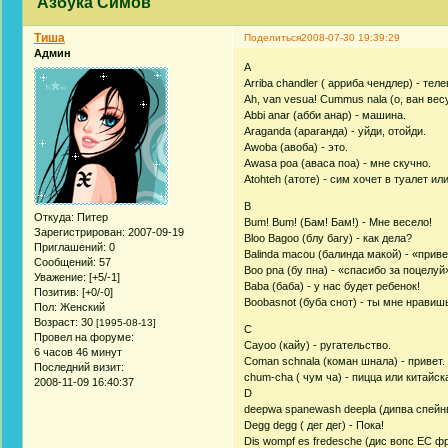
Азбука Симов
Тиша
Поделиться
2008-07-30 19:39:29
Админ
A
Arriba chandler ( арриба чендлер) - те
Ah, van vesua! Cummus nala (о, ван вес
Abbi anar (абби анар) - машина.
Araganda (араганда) - уйди, отойди.
Awoba (авоба) - это.
Awasa poa (аваса поа) - мне скучно.
Atohteh (атоте) - сим хочет в туалет и
B
Откуда:
Питер
Bum! Bum! (Бам! Бам!) - Мне весело!
Зарегистрирован
: 2007-09-19
Bloo Bagoo (блу багу) - как дела?
Приглашений:
0
Balinda macou (балинда макой) - «прив
Сообщений:
57
Boo pna (бу пна) - «спасибо за поцел
Уважение:
[+5/-1]
Baba (баба) - у нас будет ребенок!
Позитив:
[+0/-0]
Boobasnot (буба снот) - ты мне нравиш
Пол:
Женский
Возраст:
30
[1995-08-13]
С
Провел на форуме:
Cayoo (кайу) - ругательство.
6 часов 46 минут
Coman schnala (коман шнала) - привет.
Последний визит:
chum-cha ( чум ча) - пицца или китайск
2008-11-09 16:40:37
D
deepwa spanewash deepla (дипва спейн
Degg degg ( дег дег) - Пока!
Dis wompf es fredesche (дис вопс ЕС ф