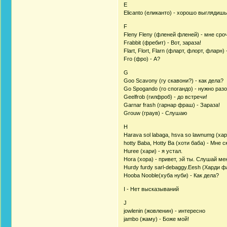
E
Elicanto (еликанто) - хорошо выглядишь
F
Fleny Fleny (фленей фленей) - мне сроч
Frabbit (фребит) - Вот, зараза!
Flart, Flort, Flarn (фларт, флорт, фларн) 
Fro (фро) - А?
G
Goo Scavony (гу скавони?) - как дела?
Go Spogando (го спогандо) - нужно разо
Geelfrob (гилфроб) - до встречи!
Garnar frash (гарнар фраш) - Зараза!
Grouw (граув) - Слушаю
H
Harava sol labaga, hsva so lawnumg (ха
hotty Baba, Hotty Ba (хоти баба) - Мне 
Huree (хари) - я устал.
Hora (хора) - привет, эй ты. Слушай ме
Hurdy furdy sarl-debaggy.Eesh (Харди ф
Hooba Nooble(хуба нуби) - Как дела?
I - Нет высказываний
J
jowlenin (жовленин) - интересно
jambo (жаму) - Боже мой!