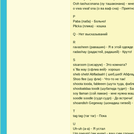
Ooh tashuconana (оу ташаконана) - мне
o vwa vwaf sna (о ва ваф сна) - Приятн
P
Paba (паба) - Больно!
Plicka (плика) - кошка
Q - Нет высказываний
R
ravasheen (равашин) - Я в этой одежде
radashay (радастей, радашей) - Круто!
S
sisaroom (сисарум) - Это комната?
s`flia way (сфлиа вей)- хорошо
sheb sheb! Abfladaah! ( шеб,шеб! Абфла
Shoo flee (шу фли) - Что-то не так!
shoota tooda, fableeen (шута туда, фаб
shoobatidaa toodit (шубатида тудит) - Ба
soy llaman (сой ламан) - мне нужна ма
soodle soodle (судл судл) - До встречи!
shoandish Gegeway (шонадиш гигвей) -
T
tag tag (таг таг) - Пока
U
Uh-uh (а-а) - Я устал
Um naeum! (ам нуем) - ваш сим срочно ч