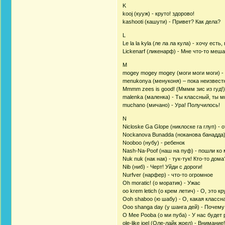
K
kooj (кууж) - круто! здорово!
kashooti (кашути) - Привет? Как дела?
L
Le la la kyla (ле ла ла кула) - хочу есть,
Lickenarf (ликенарф) - Мне что-то меш
M
mogey mogey mogey (моги моги моги) - 
menukonya (менуконя) – пока неизвест
Mmmm zees is good! (Мммм зис из гуд!)
malenka (маленка) - Ты классный, ты 
muchano (мичано) - Ура! Получилось!
N
Nicloske Ga Glope (никлоске га глуп) - 
Nockanova Bunadda (ноканова банадда)
Nooboo (нубу) - ребенок
Nash-Na-Poof (наш на пуф) - пошли ко 
Nuk nuk (нак нак) - тук-тук! Кто-то дома
Nib (ниб) - Черт! Уйди с дороги!
Nurfver (нарфер) - что-то огромное
Oh moratic! (о моратик) - Ужас
oo krem letich (о крем летич) - О, это кр
Ooh shaboo (ю шабу) - О, какая классн
Ooo shanga day (у шанга дей) - Почему
O Mee Pooba (о ми пуба) - У нас будет 
ole-like joel (Оле-лайк жоел) - Внимание