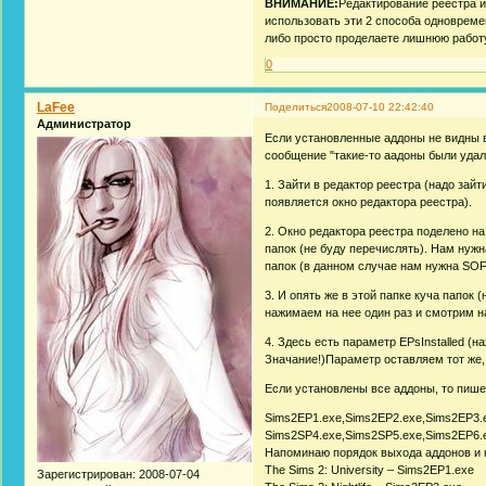
ВНИМАНИЕ:
Редактирование реестра и
использовать эти 2 способа одновремен
либо просто проделаете лишнюю работу
0
LaFee
Поделиться
2008-07-10 22:42:40
Администратор
Если установленные аддоны не видны в 
сообщение "такие-то аадоны были уда
1. Зайти в редактор реестра (надо за
появляется окно редактора реестра).
2. Окно редактора реестра поделено на
папок (не буду перечислять). Нам ну
папок (в данном случае нам нужна SO
3. И опять же в этой папке куча папок 
нажимаем на нее один раз и смотрим н
4. Здесь есть параметр EPsInstalled (
Значание!)Параметр оставляем тот же,
Если установлены все аддоны, то пиш
Sims2EP1.exe,Sims2EP2.exe,Sims2EP3.
Sims2SP4.exe,Sims2SP5.exe,Sims2EP6.
Напоминаю порядок выхода аддонов и 
The Sims 2: University – Sims2EP1.exe
Зарегистрирован
: 2008-07-04