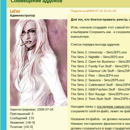
Совмещение аддонов
LaFee
Поделиться
2008-07-10 22:41:28
Администратор
Для тех, кто боится править реестр,
Итак, сначала создадим этот самый in
и выбираем Сохранить как.. и сохраня
компьютере.
Список порядка выхода аддонов:
The Sims 2: University – Sims2EP1.exe
The Sims 2: Nightlife – Sims2EP2.exe
The Sims 2: Open for Business – Sims2E
The Sims 2: Family Fun Stuff – Sims2SP1
The Sims 2: Glamour Life Stuff – Sims2S
The Sims 2: Pets – Sims2EP4.exe
The Sims 2: Seasons - Sims2EP5.exe
The Sims 2: Celebration! Stuff - Sims2SP
The Sims 2: H&M Fashion Stuff - Sims2S
The Sims 2: Bon Voyage - Sims2EP6.exe
The Sims 2: Teen Style Stuff - Sims2SP6.
Находим папку с
последним самым по
Зарегистрирован
: 2008-07-04
сохраняете свой ini-файл, лежит не фа
Приглашений:
0
Сообщений:
170
Название ini-файла - он должен называт
Уважение:
[+8/-0]
Никаких посторонних фрагментов в наз
Позитив:
[+0/-0]
должен сохраниться в виде стандартно