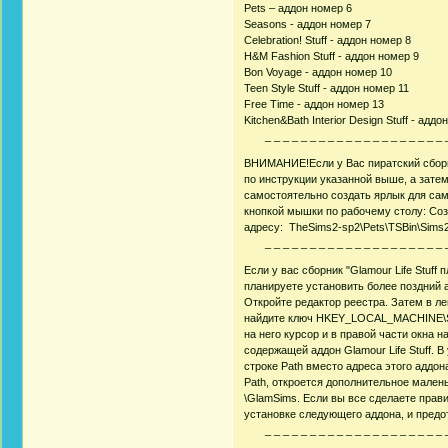
Pets – аддон номер 6
Seasons - аддон номер 7
Celebration! Stuff - аддон номер 8
H&M Fashion Stuff - аддон номер 9
Bon Voyage - аддон номер 10
Teen Style Stuff - аддон номер 11
Free Time - аддон номер 13
Kitchen&Bath Interior Design Stuff - адд
_ _ _ _ _ _ _ _ _ _ _ _ _ _ _ _ _ _ _ _ _ 
ВНИМАНИЕ!Если у Вас пиратский сборн
по инструкции указанной выше, а затем
самостоятельно создать ярлык для сам
кнопкой мышки по рабочему столу: Соз
адресу: TheSims2-sp2\Pets\TSBin\Sims
_ _ _ _ _ _ _ _ _ _ _ _ _ _ _ _ _ _ _ _ _ 
Если у вас сборник "Glamour Life Stuf
планируете установить более поздний 
Откройте редактор реестра. Затем в ле
найдите ключ HKEY_LOCAL_MACHINE\SOF
на него курсор и в правой части окна 
содержащей аддон Glamour Life Stuff. 
строке Path вместо адреса этого аддон
Path, откроется дополнительное малень
\GlamSims. Если вы все сделаете прави
установке следующего аддона, и предот
_ _ _ _ _ _ _ _ _ _ _ _ _ _ _ _ _ _ _ _ _ 