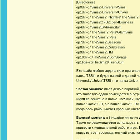
[Directories]
ep0dir=c:\Sims2-University\Sims
ep1dir=c:\Sims2-University\Univer
ep2dir=c:\TheSims2_Nightlife\The Sims 2 N
ep3dir=c:\Sims2OFB\Open4Business
ep4dir=c:\Sims2EP4\FunStuff
ep5dir=c:\The Sims 2 Pets\GlamSims
ep6dir=c:\The Sims 2 Pets
ep7dir=c:\TheSims2\Seasons
ep8dir=c:\TheSims2\Celebration
ep9dir=c:\TheSims2\HM
ep10dir=c:\TheSims2\BonVoyage
ep11dir=c:\TheSims2\TeenStuff
Ехе-файл любого аддона (или оригиналь
папка TSBin, и будет папкой с данной 
University\Univer\TSBin, то папка Unive
Частая ошибка:
имея дело с пираткой,
что зачастую аддон помещается внутрь
NightLife лежит не в папке TheSims2_Night
папке Sims2OFB, а в папке Sims2OFB\O
когда весь район мигает красным цвето
Важный момент:
в ini-файле нигде не
Также не рекомендуется использовать 
привести к неправильной работе игры. В
присутствует восклицательный знак, ка