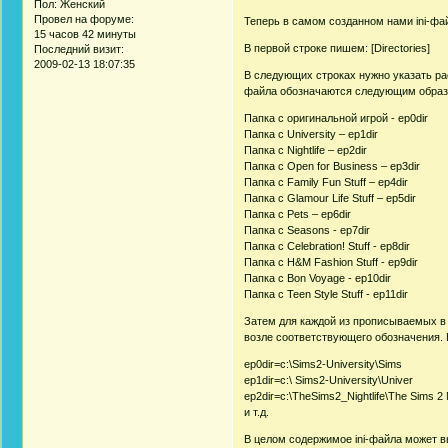
Пол:
Женский
Провел на форуме:
Теперь в самом созданном нами ini-ф
15 часов 42 минуты
В первой строке пишем: [Directories]
Последний визит:
2009-02-13 18:07:35
В следующих строках нужно указать рас
файла обозначаются следующим образ
Папка с оригинальной игрой - ep0dir
Папка с University – ep1dir
Папка с Nightlife – ep2dir
Папка с Open for Business – ep3dir
Папка с Family Fun Stuff – ep4dir
Папка с Glamour Life Stuff – ep5dir
Папка с Pets – ep6dir
Папка с Seasons - ep7dir
Папка с Celebration! Stuff - ep8dir
Папка с H&M Fashion Stuff - ep9dir
Папка с Bon Voyage - ep10dir
Папка с Teen Style Stuff - ep11dir
Затем для каждой из прописываемых в i
возле соответствующего обозначения. 
ep0dir=c:\Sims2-University\Sims
ep1dir=c:\ Sims2-University\Univer
ep2dir=c:\TheSims2_Nightlife\The Sims 2 N
и т.д.
В целом содержимое ini-файла может вы