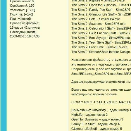
The Sims 2: Nightlife – Sims2EP2.exe
Приглашений:
0
The Sims 2: Open for Business – Sims2E
Сообщений:
170
The Sims 2: Family Fun Stuff – Sims2SP1
Уважение:
[+8/-0]
Позитив:
[+0/-0]
The Sims 2: Glamour Life Stuff – Sims2S
Пол:
Женский
The Sims 2: Pets – Sims2EP4.exe
Провел на форуме:
The Sims 2: Seasons - Sims2EP5.exe
15 часов 42 минуты
The Sims 2: Celebration! Stuff - Sims2SP
Последний визит:
The Sims 2: H&M Fashion Stuff - Sims2S
2009-02-13 18:07:35
The Sims 2: Bon Voyage - Sims2EP6.exe
The Sims 2: Teen Style Stuff - Sims2SP6.
The Sims 2: Free Time - Sims2EP7.exe
The Sims 2: Kitchen&Bath Interior Design
Название ехе-файла отсутствующего адд
это название от следующего, должна ст
Например, если у вас нет Nightlife и Op
Sims2EP1.exe,,,Sims2SP1.exe,Sims2SP2
Дальше перезагружаете компьютер и мо
Если у вас последним установлен аддон
необходимо с ярлыка сезонов.
ЕСЛИ У КОГО-ТО ЕСТЬ КРИСТМАС Е
Примечание: University – аддон номер 
Nightlife – аддон номер 2
Open for Business – аддон номер 3
Family Fun Stuff – аддон номер 4
Glamour Life Stuff – аддон номер 5