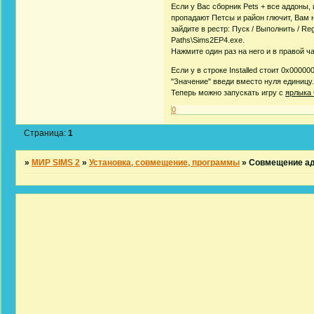
Если у Вас сборник Pets + все аддоны,
пропадают Петсы и район глючит, Вам 
зайдите в рестр: Пуск / Выполнить / 
Paths\Sims2EP4.exe.
Нажмите один раз на него и в правой ча
Если у в строке Installed стоит 0х0000
"Значение" введи вместо нуля единицу
Теперь можно запускать игру с
ярлыка 
0
Страница:
1
»
МИР SIMS 2
»
Установка, совмещение, программы
»
Совмещение а