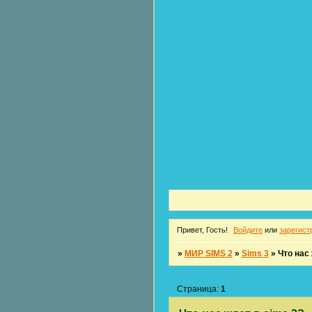
Привет, Гость!
Войдите
или
зарегист
»
МИР SIMS 2
»
Sims 3
»
Что нас
Страница:
1