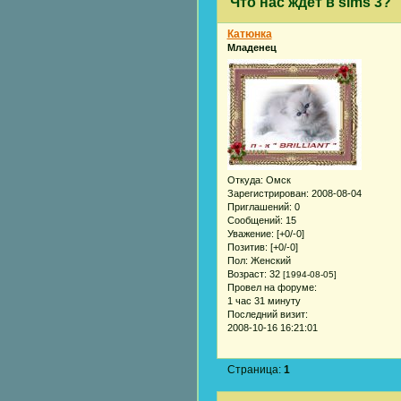
Что нас ждет в sims 3?
Катюнка
Младенец
Откуда:
Омск
Зарегистрирован
: 2008-08-04
Приглашений:
0
Сообщений:
15
Уважение:
[+0/-0]
Позитив:
[+0/-0]
Пол:
Женский
Возраст:
32
[1994-08-05]
Провел на форуме:
1 час 31 минуту
Последний визит:
2008-10-16 16:21:01
Страница:
1