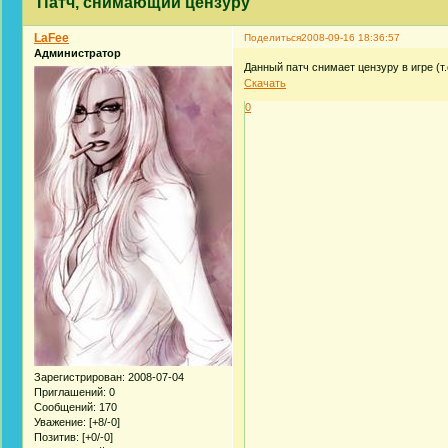
Патч, снимающий цензуру
LaFee
Поделиться
2008-09-16 18:36:57
Администратор
Данный патч снимает цензуру в игре (т.
Скачать
0
Зарегистрирован
: 2008-07-04
Приглашений:
0
Сообщений:
170
Уважение:
[+8/-0]
Позитив:
[+0/-0]