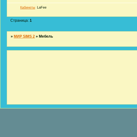
Кабинеты
LaFee
Страница:
1
»
МИР SIMS 2
»
Мебель