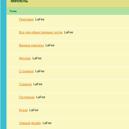
Мебель
Тема
Прихожие
LaFee
Все для общественных лотов
LaFee
Ванные комнаты
LaFee
Детские
LaFee
Столовые
LaFee
Спальни
LaFee
Гостинные
LaFee
Кухни
LaFee
Улиный дизайн
LaFee