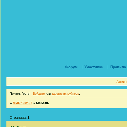
Форум
Участники
Правила
Активн
Привет, Гость!
Войдите
или
зарегистрируйтесь
.
»
МИР SIMS 2
»
Мебель
Страница:
1