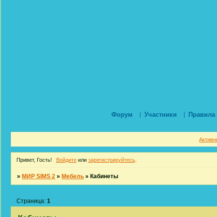
Форум
Участники
Правила
Активн
Привет, Гость!
Войдите
или
зарегистрируйтесь
.
»
МИР SIMS 2
»
Мебель
»
Кабинеты
Страница:
1