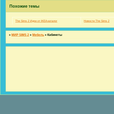
Похожие темы
The Sims 2 Идеи от IKEA каталог
Новости The Sims 2
»
МИР SIMS 2
»
Мебель
»
Кабинеты