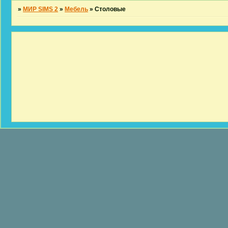
»
МИР SIMS 2
»
Мебель
»
Столовые