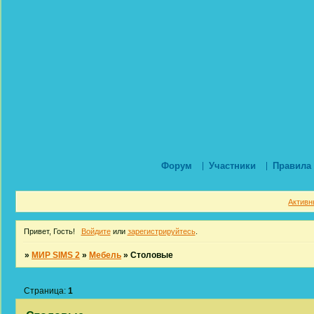
Форум
Участники
Правила
Активн
Привет, Гость!
Войдите
или
зарегистрируйтесь
.
»
МИР SIMS 2
»
Мебель
»
Столовые
Страница:
1