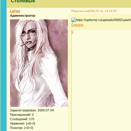
Столовые
LaFee
Поделиться
2008-07-11 13:22:55
Администратор
Скачать
0
Зарегистрирован
: 2008-07-04
Приглашений:
0
Сообщений:
170
Уважение:
[+8/-0]
Позитив:
[+0/-0]