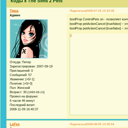
Коды к The Sims 2 Pets
Тиша
Поделиться
2008-07-26 15:33:38
Админ
boolProp ControlPets on - позволяет к
boolProp petActionCancel [true/false] 
boolProp petActionCancel [true/false] 
0
Откуда:
Питер
Зарегистрирован
: 2007-09-19
Приглашений:
0
Сообщений:
57
Уважение:
[+5/-1]
Позитив:
[+0/-0]
Пол:
Женский
Возраст:
30
[1995-08-13]
Провел на форуме:
6 часов 46 минут
Последний визит:
2008-11-09 16:40:37
LaFee
Поделиться
2008-08-05 13:36:54