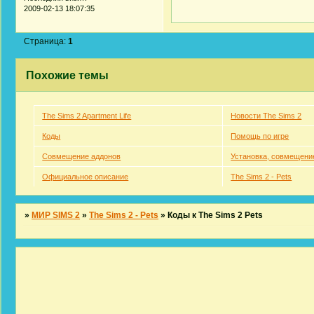
2009-02-13 18:07:35
Страница:
1
Похожие темы
The Sims 2 Apartment Life
Новости The Sims 2
Коды
Помощь по игре
Совмещение аддонов
Установка, совмещени
Официальное описание
The Sims 2 - Pets
»
МИР SIMS 2
»
The Sims 2 - Pets
»
Коды к The Sims 2 Pets