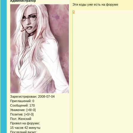
Администратор
Эти коды уже есть на форуме
0
Зарегистрирован
: 2008-07-04
Приглашений:
0
Сообщений:
170
Уважение:
[+8/-0]
Позитив:
[+0/-0]
Пол:
Женский
Провел на форуме:
15 часов 42 минуты
Последний визит: