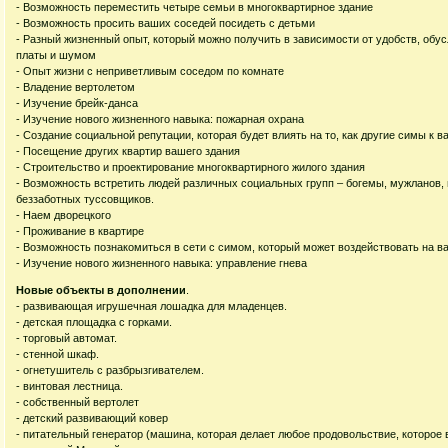
- Возможность переместить четыре семьи в многоквартирное здание
- Возможность просить ваших соседей посидеть с детьми
- Разный жизненный опыт, который можно получить в зависимости от удобств, обу
платы и шумом
- Опыт жизни с неприветливым соседом по комнате
- Владение вертолетом
- Изучение брейк-данса
- Изучение нового жизненного навыка: пожарная охрана
- Создание социальной репутации, которая будет влиять на то, как другие симы к в
- Посещение других квартир вашего здания
- Строительство и проектирование многоквартирного жилого здания
- Возможность встретить людей различных социальных групп – богемы, мужланов, 
беззаботных туссовщиков.
- Наем дворецкого
- Проживание в квартире
- Возможность познакомиться в сети с симом, который может воздействовать на в
- Изучение нового жизненного навыка: управление гнева
Новые объекты в дополнении
.
- развивающая игрушечная лошадка для младенцев.
- детская площадка с горками.
- торговый автомат.
- стенной шкаф.
- огнетушитель с разбрызгивателем.
- винтовая лестница.
- собственный вертолет
- детский развивающий ковер
- питательный генератор (машина, которая делает любое продовольствие, которое 