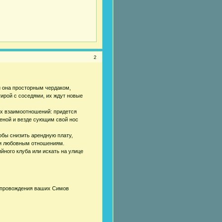
2
ли она просторным чердаком,
тирой с соседями, их ждут новые
ых взаимоотношений: придется
теной и везде сующим свой нос
обы снизить арендную плату,
ли любовным отношениям.
йного клуба или искать на улице
мяпровождения ваших Симов