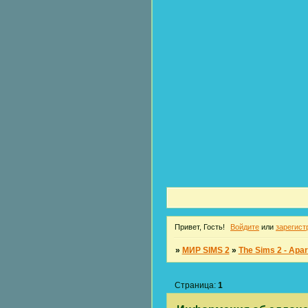
Привет, Гость!
Войдите
или
зарегист
»
МИР SIMS 2
»
The Sims 2 - Apar
Страница:
1