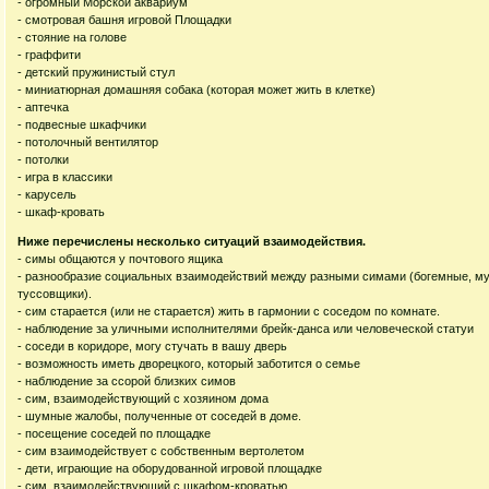
- огромный Морской аквариум
- смотровая башня игровой Площадки
- стояние на голове
- граффити
- детский пружинистый стул
- миниатюрная домашняя собака (которая может жить в клетке)
- аптечка
- подвесные шкафчики
- потолочный вентилятор
- потолки
- игра в классики
- карусель
- шкаф-кровать
Ниже перечислены несколько ситуаций взаимодействия.
- симы общаются у почтового ящика
- разнообразие социальных взаимодействий между разными симами (богемные, му
туссовщики).
- сим старается (или не старается) жить в гармонии с соседом по комнате.
- наблюдение за уличными исполнителями брейк-данса или человеческой статуи
- соседи в коридоре, могу стучать в вашу дверь
- возможность иметь дворецкого, который заботится о семье
- наблюдение за ссорой близких симов
- сим, взаимодействующий с хозяином дома
- шумные жалобы, полученные от соседей в доме.
- посещение соседей по площадке
- сим взаимодействует с собственным вертолетом
- дети, играющие на оборудованной игровой площадке
- сим, взаимодействующий с шкафом-кроватью