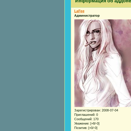
Информация об аддон
LaFee
Администратор
Зарегистрирован
: 2008-07-04
Приглашений:
0
Сообщений:
170
Уважение:
[+8/-0]
Позитив:
[+0/-0]