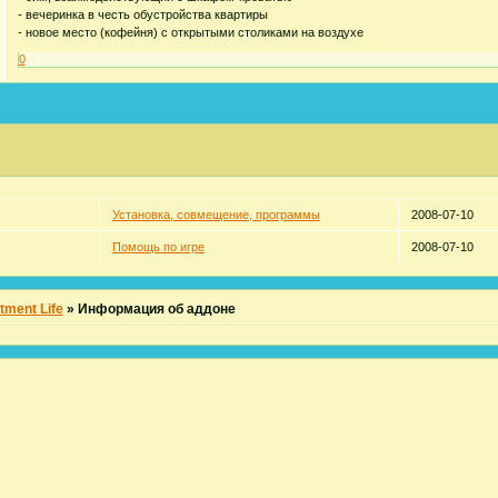
- вечеринка в честь обустройства квартиры
- новое место (кофейня) с открытыми столиками на воздухе
0
Установка, совмещение, программы
2008-07-10
Помощь по игре
2008-07-10
tment Life
»
Информация об аддоне