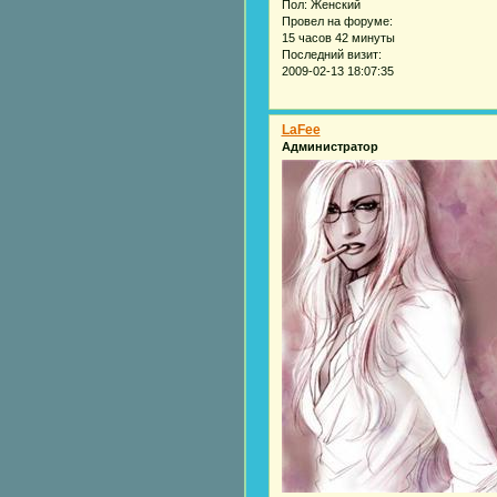
Пол:
Женский
Провел на форуме:
15 часов 42 минуты
Последний визит:
2009-02-13 18:07:35
LaFee
Администратор