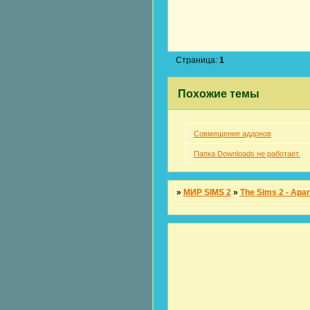
Страница:
1
Похожие темы
Совмещение аддонов
Папка Downloads не работает.
»
МИР SIMS 2
»
The Sims 2 - Apar