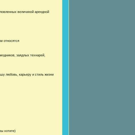
словленных величиной арендной
ам относятся
модников, заядлых технарей,
ашу любовь, карьеру и стиль жизни
вы хотите)