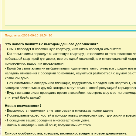
Поделиться
2008-09-16 18:54:30
Что нового появится с выходом данного дополнения?
- Симы переедут в новехонькую квартиру, и их жизнь навсегда изменится!
- Как только симы переедут в настоящую квартиру, независимо от того, является 
небольшой квартирой для двоих, всего с одной спальней, или много-спальной квар
приключения, радости и переживания.
- Какой бы стиль жизни ни выбрали ваши подопечные, они столкнутся с рядом нов
наладить отношения с соседями по комнате, научиться разбираться с шумом за с
хозяином дома.
- Познакомьтесь с соседями по площадке, подружитесь с владельцем квартиры, чт
заведите влиятельных друзей, которые могут помочь своей репутацией карьере и
- Будут ли ваши симы проводить время в кофейнях, смотреть шоу местного комеди
учителей брейк данса?
Новые возможности?
- Возможность переместить четыре семьи в многоквартирное здание
- Исследование окрестностей в поисках новых интересных мест для жизни и вре
- Посещение ваших соседей в многоквартирном доме.
- Жизнь в квартире и новый опыт, получаемый от этого.
Список особенностей, которые, возможно, войдут в новое дополнение.